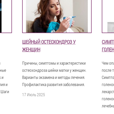
ШЕЙНЫЙ ОСТЕОХОНДРОЗ У
СИМП
ЖЕНЩИН
ГОЛЕН
и
Причины, симптомы и характеристики
Чем оп
вные
остеохондроза шейки матки у женщин.
после 
 и
Варианты экзамена и методы лечения.
Симпто
пия и
Профилактика развития заболевания.
голенос
 Шаги
лекарст
17 Июль 2025
голено
лечебн