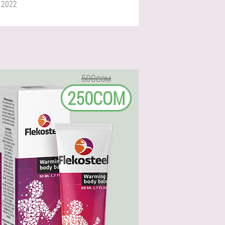
 2022
500сом
250СОМ