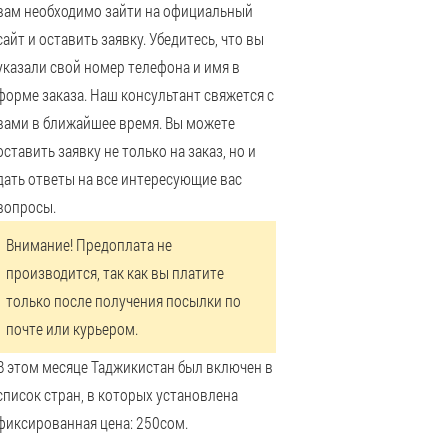
вам необходимо зайти на официальный
сайт и оставить заявку. Убедитесь, что вы
указали свой номер телефона и имя в
форме заказа. Наш консультант свяжется с
вами в ближайшее время. Вы можете
оставить заявку не только на заказ, но и
дать ответы на все интересующие вас
вопросы.
Внимание! Предоплата не
производится, так как вы платите
только после получения посылки по
почте или курьером.
В этом месяце Таджикистан был включен в
список стран, в которых установлена ​​
фиксированная цена: 250сом.